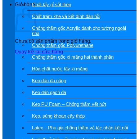
Giỏ hàng
Chất tẩy gỉ sắt thép
Chất trám khe và kết dính đàn hồi
Chống thấm gốc Acrylic dành cho tường ngoài
nhà
Chưa có sản phẩm trong giỏ hàng.
Chống thấm gốc Polyurethane
Quay trở lại cửa hàng
Chống thấm gốc xi măng hai thành phần
Hóa chất nước tẩy xi măng
Keo dán đa năng
Keo dán gạch đá
Keo PU Foam – Chống thấm vết nứt
Keo, súng khoan cấy thép
Latex – Phụ gia chống thấm và tác nhân kết nối