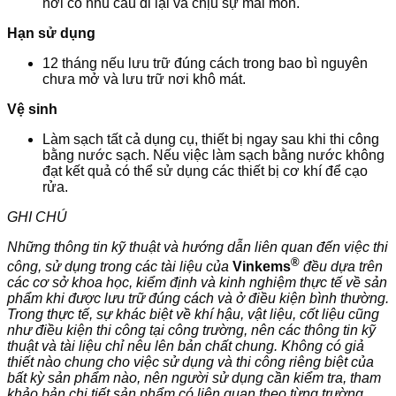
nơi có nhu cầu đi lại và chịu sự mài mòn.
Hạn sử dụng
12 tháng nếu lưu trữ đúng cách trong bao bì nguyên
chưa mở và lưu trữ nơi khô mát.
Vệ sinh
Làm sạch tất cả dụng cụ, thiết bị ngay sau khi thi công
bằng nước sạch. Nếu việc làm sạch bằng nước không
đạt kết quả có thể sử dụng các thiết bị cơ khí để cạo
rửa.
GHI CHÚ
Những thông tin kỹ thuật và hướng dẫn liên quan đến việc thi
®
công, sử dụng trong các tài liệu của
Vinkems
đều dựa trên
các cơ sở khoa học, kiểm định và kinh nghiệm thực tế về sản
phẩm khi được lưu trữ đúng cách và ở điều kiện bình thường.
Trong thực tế, sự khác biệt về khí hậu, vật liệu, cốt liệu cũng
như điều kiện thi công tại công trường, nên các thông tin kỹ
thuật và tài liệu chỉ nêu lên bản chất chung. Không có giả
thiết nào chung cho việc sử dụng và thi công riêng biệt của
bất kỳ sản phẩm nào, nên người sử dụng cần kiểm tra, tham
khảo bản chi tiết sản phẩm có liên quan theo từng trường