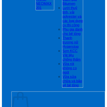
NEOMAX
Bitumen
201
Lưới thuỷ
tinh, vải
polyester và
các loại dụng
cụ thi công
Phụ gia dành
cho bê tông
Thanh
trương nở
Hyperstop
Sơn KCC
Vật liệu
chống thấm
Vữa rót
không co
ngót
Vữa sửa
chữa và bảo
vệ bê tông