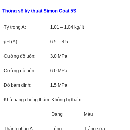
Thông số kỹ thuật Simon Coat 5S
·
Tỷ trọng A:
1.01 – 1.04 kg/lít
·
pH (A):
6.5 – 8.5
·
Cường độ uốn:
3.0 MPa
·
Cường độ nén:
6.0 MPa
·
Độ bám dính:
1.5 MPa
·
Khả năng chống thấm:
Không bị thấm
Dạng
Màu
Thành phần A
Lỏng
Trắng sữa