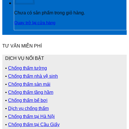
Chưa có sản phẩm trong giỏ hàng.
Quay trở lại cửa hàng
TƯ VẤN MIỄN PHÍ
DỊCH VỤ NỔI BẬT
•
Chống thấm tường
•
Chống thấm nhà vệ sinh
•
Chống thấm sàn mái
•
Chống thấm tầng hầm
•
Chống thấm bể bơi
•
Dịch vụ chống thấm
•
Chống thấm tại Hà Nội
•
Chống thấm tại Cầu Giấy