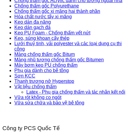
Chống thấm gốc Acrylic dành cho tường ngoài nhà
Chống thấm gốc Polyurethane
Chống thấm gốc xi măng hai thành phần
Hóa chất nước tẩy xi măng
Keo dán đa năng
Keo dán gạch đá
Keo PU Foam - Chống thấm vết nứt
Keo, súng khoan cấy thép
Lưới thuỷ tinh, vải polyester và các loại dụng cụ thi
công
Màng chống thấm gốc Bitum
Màng nhũ tương chống thấm gốc Bitumen
Máy bơm keo PU chống thấm
Phụ gia dành cho bê tông
Sơn KCC
Thanh trương nở Hyperstop
Vật liệu chống thấm
Latex - Phụ gia chống thấm và tác nhân kết nối
Vữa rót không co ngót
Vữa sửa chữa và bảo vệ bê tông
Công ty PCS Quốc Tế