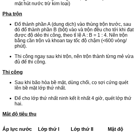
mặt hút nước trừ kim loại)
Pha trộn
Đổ thành phần A (dung dịch) vào thùng trộn trước, sau
đó đổ thành phần B (bột) vào và trộn đều cho tới khi đạt
được độ dẻo thi công, theo tỉ lệ A : B = 1 : 4. Nên trộn
bằng cần trộn và khoan tay tốc độ chậm (<600 vòng/
phút).
Thi công ngay sau khi trộn, nên trộn thành từng mẻ vừa
đủ để thi công.
Thi công
Sau khi bão hòa bề mặt, dùng chổi, cọ sợi cứng quét
lên bề mặt lớp thứ nhất.
Để cho lớp thứ nhất ninh kết ít nhất 4 giờ, quét lớp thứ
hai.
Mật độ tiêu thụ
Áp lực nước
Lớp thứ I
Lớp thứ II
Mật độ