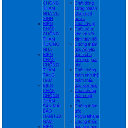
CHỐNG
Chất đông
THẤM
cứng nhanh
NHÀ VỆ
chặn rò rỉ
SINH
nước
BIỆN
Chất tẩy gỉ
PHÁP
Chất trám
CHỐNG
khe và kết
THẤM
dính đàn hồi
TƯỜNG
Chống thấm
NHÀ
gốc Acrylic
BIỆN
dành cho
PHÁP
tường ngoài
CHỐNG
nhà
THẤM
Chất chống
TẦNG
thấm tinh thể
HẦM
thẩm thấu
BIỆN
gốc xi măng
PHÁP
Chất chống
CHỐNG
thấm mặt
THẤM
cầu
SÀN MÁI
Chống thấm
BẢO
gốc
HÀNH 20
Polyurethane
NĂM
Chống thấm
BIỆN
gốc xi măng