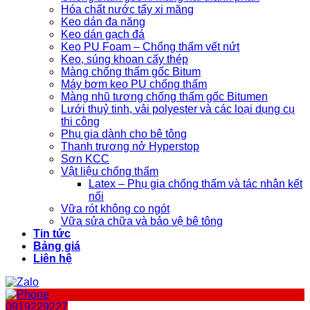
Hóa chất nước tẩy xi măng
Keo dán đa năng
Keo dán gạch đá
Keo PU Foam – Chống thấm vết nứt
Keo, súng khoan cấy thép
Màng chống thấm gốc Bitum
Máy bơm keo PU chống thấm
Màng nhũ tương chống thấm gốc Bitumen
Lưới thuỷ tinh, vải polyester và các loại dụng cụ
thi công
Phụ gia dành cho bê tông
Thanh trương nở Hyperstop
Sơn KCC
Vật liệu chống thấm
Latex – Phụ gia chống thấm và tác nhân kết
nối
Vữa rót không co ngót
Vữa sửa chữa và bảo vệ bê tông
Tin tức
Bảng giá
Liên hệ
0919229227