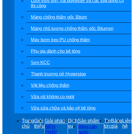
Lưới thuỷ tinh, vải polyester và các loại dụng cụ
thi công
Màng chống thấm gốc Bitum
Màng nhũ tương chống thấm gốc Bitumen
Máy bơm keo PU chống thấm
Phụ gia dành cho bê tông
Sơn KCC
Thanh trương nở Hyperstop
Vật liệu chống thấm
Vữa rót không co ngót
Vữa sửa chữa và bảo vệ bê tông
Trang
Giới
Giải pháp
Dịch
Sản phẩm
Tin
Bảng
Liên
chủ
thiệu
vụ
tức
giá
hệ
BIỆN
Băng cản
PHÁP
nước