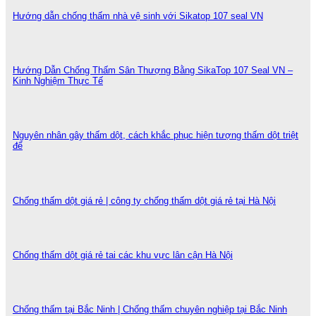
Hướng dẫn chống thấm nhà vệ sinh với Sikatop 107 seal VN
Hướng Dẫn Chống Thấm Sân Thượng Bằng SikaTop 107 Seal VN –
Kinh Nghiệm Thực Tế
Nguyên nhân gây thấm dột, cách khắc phục hiện tượng thấm dột triệt
để
Chống thấm dột giá rẻ | công ty chống thấm dột giá rẻ tại Hà Nội
Chống thấm dột giá rẻ tai các khu vực lân cận Hà Nội
Chống thấm tại Bắc Ninh | Chống thấm chuyên nghiệp tại Bắc Ninh