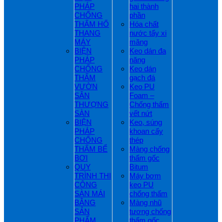
PHÁP
hai thành
CHỐNG
phần
THẤM HỐ
Hóa chất
THANG
nước tẩy xi
MÁY
măng
BIỆN
Keo dán đa
PHÁP
năng
CHỐNG
Keo dán
THẤM
gạch đá
VƯỜN
Keo PU
SÂN
Foam –
THƯỢNG
Chống thấm
SÀN
vết nứt
BIỆN
Keo, súng
PHÁP
khoan cấy
CHỐNG
thép
THẤM BỂ
Màng chống
BƠI
thấm gốc
QUY
Bitum
TRÌNH THI
Máy bơm
CÔNG
keo PU
SÀN MÁI
chống thấm
BẰNG
Màng nhũ
SẢN
tương chống
PHẨM
thấm gốc