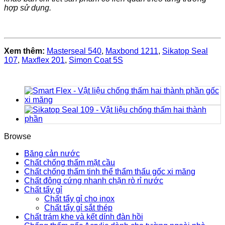
hợp sử dụng.
Xem thêm:
Masterseal 540
,
Maxbond 1211
,
Sikatop Seal
107
,
Maxflex 201
,
Simon Coat 5S
Browse
Băng cản nước
Chất chống thấm mặt cầu
Chất chống thấm tinh thể thẩm thấu gốc xi măng
Chất đông cứng nhanh chặn rò rỉ nước
Chất tẩy gỉ
Chất tẩy gỉ cho inox
Chất tẩy gỉ sắt thép
Chất trám khe và kết dính đàn hồi