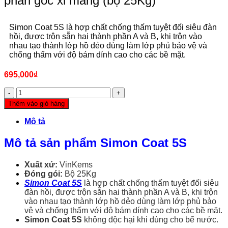
phần gốc xi măng (bộ 25Kg)
Simon Coat 5S là hợp chất chống thấm tuyệt đối siêu đàn
hồi, được trộn sẵn hai thành phần A và B, khi trộn vào
nhau tạo thành lớp hồ dẻo dùng làm lớp phủ bảo vệ và
chống thấm với độ bám dính cao cho các bề mặt.
695,000
₫
Simon
Coat
Thêm vào giỏ hàng
5S
-
Mô tả
Chống
thấm
Mô tả sản phẩm Simon Coat 5S
hai
thành
phần
Xuất xứ:
VinKems
gốc
Đóng gói:
Bộ 25Kg
xi
Simon Coat 5S
là hợp chất chống thấm tuyệt đối siêu
măng
đàn hồi, được trộn sẵn hai thành phần A và B, khi trộn
(bộ
vào nhau tạo thành lớp hồ dẻo dùng làm lớp phủ bảo
25Kg)
vệ và chống thấm với độ bám dính cao cho các bề mặt.
số
Simon
Coat 5S
không độc hại khi dùng cho bể nước.