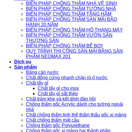
BIỆN PHÁP CHỐNG THẤM NHÀ VỆ SINH
BIỆN PHÁP CHỐNG THẤM TƯỜNG NHÀ
BIỆN PHÁP CHỐNG THẤM TẦNG HẦM
BIỆN PHÁP CHỐNG THẤM SÀN MÁI BẢO
HÀNH 20 NĂM
BIỆN PHÁP CHỐNG THẤM HỐ THANG MÁY
BIỆN PHÁP CHỐNG THẤM VƯỜN SÂN
THƯỢNG SÀN
BIỆN PHÁP CHỐNG THẤM BỂ BƠI
QUY TRÌNH THI CÔNG SÀN MÁI BẰNG SẢN
PHẨM NEOMAX 201
Dịch vụ
Sản phẩm
Băng cản nước
Chất đông cứng nhanh chặn rò rỉ nước
Chất tẩy gỉ
Chất tẩy gỉ cho inox
Chất tẩy gỉ sắt thép
Chất trám khe và kết dính đàn hồi
Chống thấm gốc Acrylic dành cho tường ngoài
nhà
Chất chống thấm tinh thể thẩm thấu gốc xi măng
Chất chống thấm mặt cầu
Chống thấm gốc Polyurethane
Chống thấm gốc xi măng hai thành phần